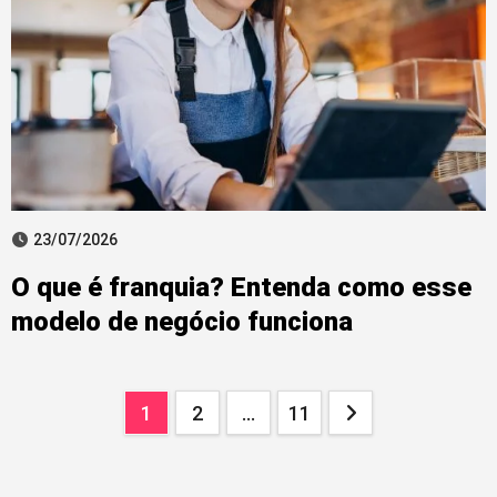
23/07/2026
O que é franquia? Entenda como esse
modelo de negócio funciona
Paginação
1
2
…
11
dos