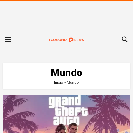
Saltar
para
o
conteúdo
Mundo
Início
»
Mundo