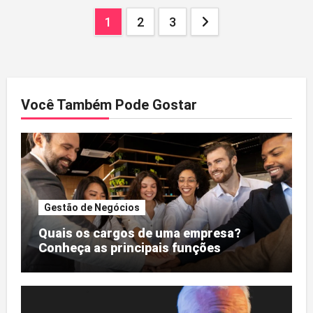
Paginação
1
2
3
dos
conteúdos
Você Também Pode Gostar
Gestão de Negócios
Quais os cargos de uma empresa?
Conheça as principais funções