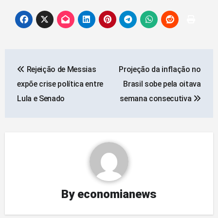
Navegação
Rejeição de Messias
Projeção da inflação no
de
expõe crise política entre
Brasil sobe pela oitava
artigos
Lula e Senado
semana consecutiva
By
economianews