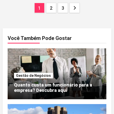
Paginação
1
2
3
dos
conteúdos
Você Também Pode Gostar
Gestão de Negócios
Quanto custa um funcionário para a
empresa? Descubra aqui